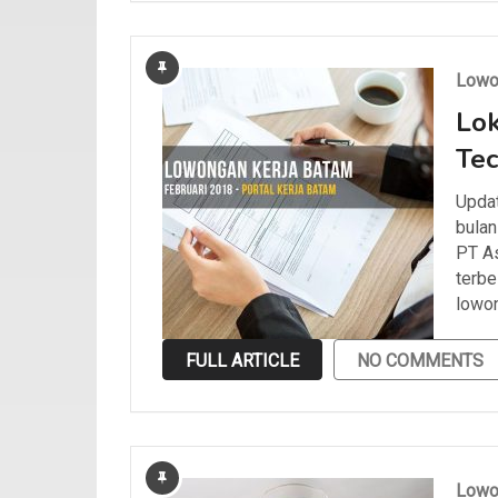
Lowo
Lok
Tec
Updat
bulan
PT As
terbe
lowon
FULL ARTICLE
NO COMMENTS
Lowo