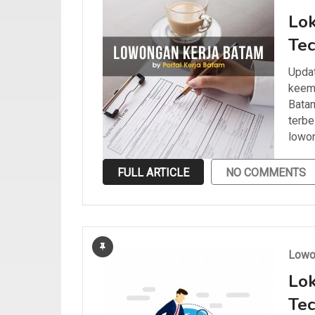
Lok
Tec
Updat
keemp
Batam
terbe
lowon
FULL ARTICLE
NO COMMENTS
Lowo
Lok
Tec