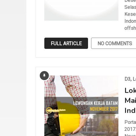
Desem
Selas
Kesem
Indon
offsh
FULL ARTICLE
NO COMMENTS
D3
,
L
Lo
Mai
Ind
Porta
2017.