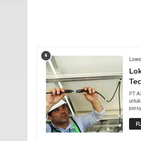
Lowo
Lok
Tec
PT A
untuk
persy
FU