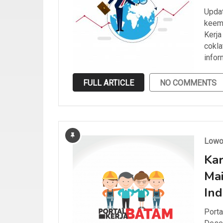
Updat
keemp
Kerja
cokla
infor
FULL ARTICLE
NO COMMENTS
Lowo
Ka
Mai
Ind
Porta