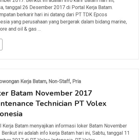
ber 2017. Berikut ini adalah info karir Batam hari ini,
a, tanggal 26 Desember 2017 di Portal Kerja Batam.
patan berkarir hari ini datang dari PT TDK Epcos
esia yang perusahaan yang bergerak dalam bidang marine,
ore and oil & gas …
owongan Kerja Batam
,
Non-Staff
,
Pria
ker Batam November 2017
ntenance Technician PT Volex
onesia
l Kerja Batam menyajikan informasi loker Batam November
 Berikut ini adalah info kerja Batam hari ini, Sabtu, tanggal 11