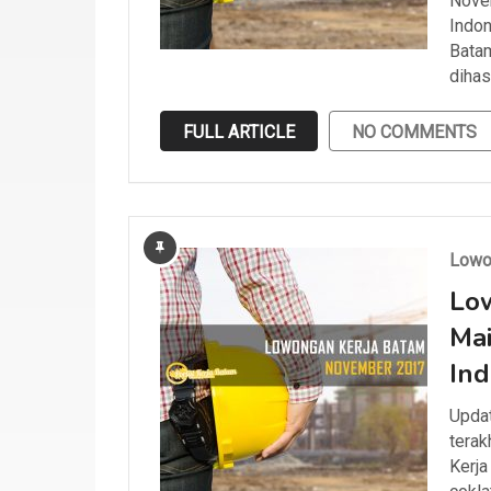
Novem
Indon
Batam
dihas
FULL ARTICLE
NO COMMENTS
Lowo
Lo
Mai
Ind
Updat
terak
Kerja