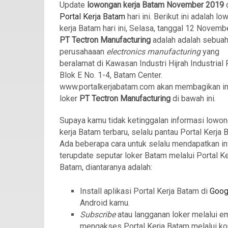
Update
lowongan kerja Batam November 2019
Portal Kerja Batam
hari ini. Berikut ini adalah l
kerja Batam hari ini, Selasa, tanggal 12 Novemb
PT Tectron Manufacturing
adalah adalah sebua
perusahaaan
electronics manufacturing
yang
beralamat di Kawasan Industri Hijrah Industrial 
Blok E No. 1-4, Batam Center.
www.portalkerjabatam.com akan membagikan i
loker
PT Tectron Manufacturing
di bawah ini.
Supaya kamu tidak ketinggalan informasi lowo
kerja Batam terbaru, selalu pantau Portal Kerja 
Ada beberapa cara untuk selalu mendapatkan in
terupdate seputar loker Batam melalui Portal Ke
Batam, diantaranya adalah:
Install aplikasi Portal Kerja Batam di
Goog
Android kamu.
Subscribe
atau langganan loker melalui e
mengakses Portal Kerja Batam melalui ko