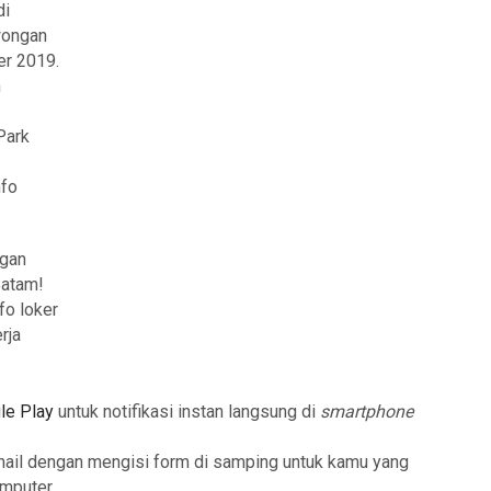
di
owongan
er 2019.
h
Park
nfo
ngan
Batam!
fo loker
rja
le Play
untuk notifikasi instan langsung di
smartphone
mail dengan mengisi form di samping untuk kamu yang
mputer.