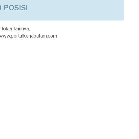
9 POSISI
 loker lainnya,
i www.portalkerjabatam.com