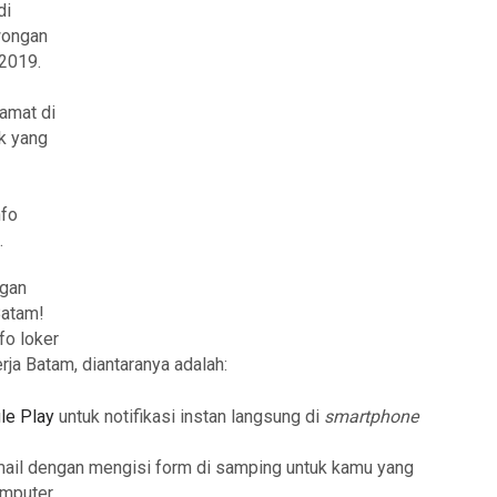
di
owongan
 2019.
amat di
k yang
nfo
.
ngan
Batam!
fo loker
rja Batam, diantaranya adalah:
le Play
untuk notifikasi instan langsung di
smartphone
mail dengan mengisi form di samping untuk kamu yang
mputer.