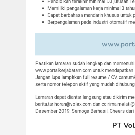
Pendidikan terakhir minimal D3 jurusan Te
Memiliki pengalaman kerja minimal 3 tah
Dapat berbahasa mandarin khusus untuk p
Berpengalaman pada industri otomatif men
www.porta
Pastikan lamaran sudah lengkap dan memenuhi sy
www.portalkerjabatam.com untuk mendapatkan in
Jangan lupa lampirkan full resume / CV, cantumk
serta nomor telepon aktif yang mudah dihubungi
Lamaran dapat diantar langsung atau dikirim me
barita.tarihoran@volex.com dan cc rima.melati
Desember 2019
. Semoga Berhasil, Cheers dar
PT Vol