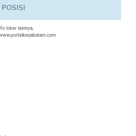
 POSISI
nfo loker lainnya,
i www.portalkerjabatam.com