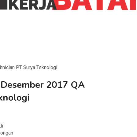
nician PT Surya Teknologi
 Desember 2017 QA
knologi
di
owongan