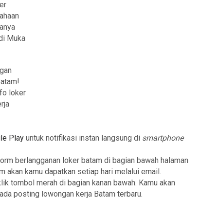
er
sahaan
anya
di Muka
ngan
Batam!
fo loker
rja
le Play
untuk notifikasi instan langsung di
smartphone
form berlangganan loker batam di bagian bawah halaman
am akan kamu dapatkan setiap hari melalui email.
klik tombol merah di bagian kanan bawah. Kamu akan
 ada posting lowongan kerja Batam terbaru.