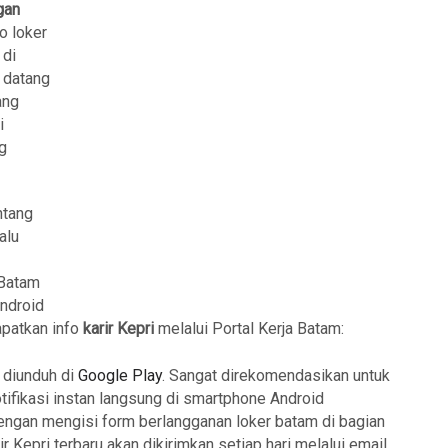
gan
fo loker
 di
i datang
ang
i
g
ntang
alu
 Batam
Android
apatkan info
karir Kepri
melalui Portal Kerja Batam:
 diunduh di
Google Play
. Sangat direkomendasikan untuk
ifikasi instan langsung di smartphone Android
engan mengisi form berlangganan loker batam di bagian
ir Kepri terbaru akan dikirimkan setiap hari melalui email