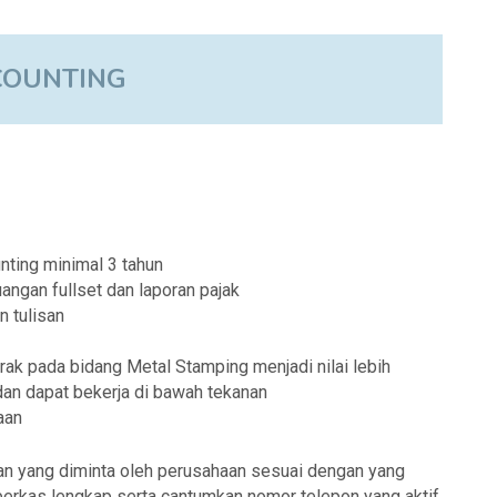
COUNTING
nting minimal 3 tahun
angan fullset dan laporan pajak
n tulisan
ak pada bidang Metal Stamping menjadi nilai lebih
dan dapat bekerja di bawah tekanan
aan
an yang diminta oleh perusahaan sesuai dengan yang
 berkas lengkap serta cantumkan nomor telepon yang aktif