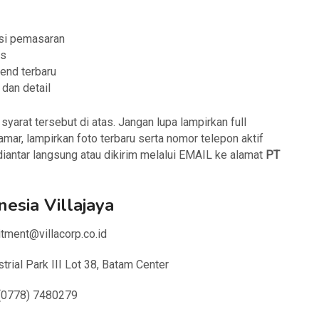
asi pemasaran
is
rend terbaru
 dan detail
arat tersebut di atas. Jangan lupa lampirkan full
mar, lampirkan foto terbaru serta nomor telepon aktif
iantar langsung atau dikirim melalui EMAIL ke alamat
PT
esia Villajaya
itment@villacorp.co.id
strial Park III Lot 38, Batam Center
 (0778) 7480279