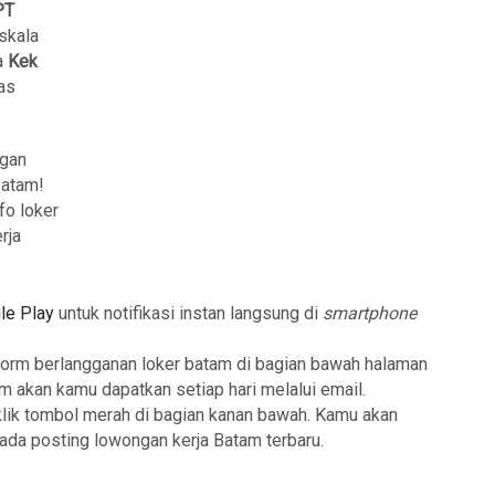
PT
skala
a
Kek
as
ngan
Batam!
fo loker
rja
le Play
untuk notifikasi instan langsung di
smartphone
form berlangganan loker batam di bagian bawah halaman
am akan kamu dapatkan setiap hari melalui email.
klik tombol merah di bagian kanan bawah. Kamu akan
 ada posting lowongan kerja Batam terbaru.