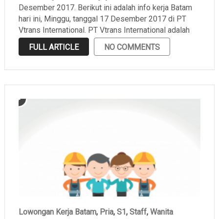
Desember 2017. Berikut ini adalah info kerja Batam
hari ini, Minggu, tanggal 17 Desember 2017 di PT
Vtrans International. PT Vtrans International adalah
salah satu perusahaan yang bergerak di bidang
FULL ARTICLE
NO COMMENTS
ekspedisi yang berlokasi di Batu Ampar. Portal Kerja
Batam …
Lowongan Kerja Batam
,
Pria
,
S1
,
Staff
,
Wanita