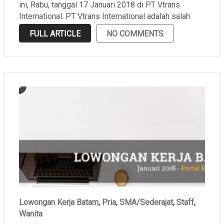
ini, Rabu, tanggal 17 Januari 2018 di PT Vtrans
International. PT Vtrans International adalah salah
satu perusahaan yang bergerak di bidang ekspedisi
FULL ARTICLE
NO COMMENTS
yang berlokasi di Batu Ampar. Portal Kerja Batam …
Lowongan Kerja Batam
,
Pria
,
SMA/Sederajat
,
Staff
,
Wanita