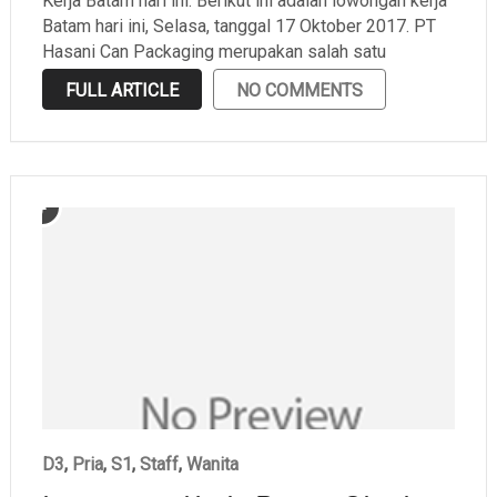
Kerja Batam hari ini. Berikut ini adalah lowongan kerja
Batam hari ini, Selasa, tanggal 17 Oktober 2017. PT
Hasani Can Packaging merupakan salah satu
perusahaan di Batam yang bergerak di bidang
FULL ARTICLE
NO COMMENTS
packaging dan berlokasi di Batam Center Batam,
Kepulauan Riau. …
D3
,
Pria
,
S1
,
Staff
,
Wanita