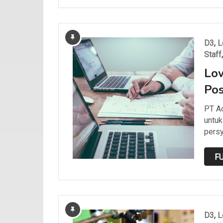
D3
,
L
Staff
Low
Pos
PT A
untuk
persy
FU
D3
,
L