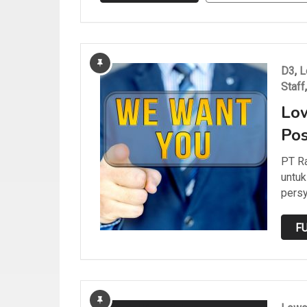
D3
,
L
Staff
Low
Pos
PT R
untuk
persy
FU