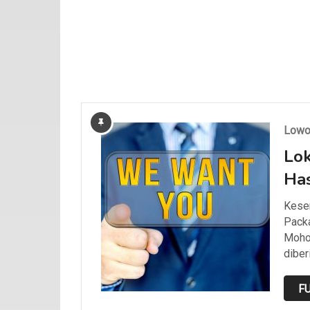
Lowo
Lok
Has
Kesem
Packa
Mohon
diber
FU