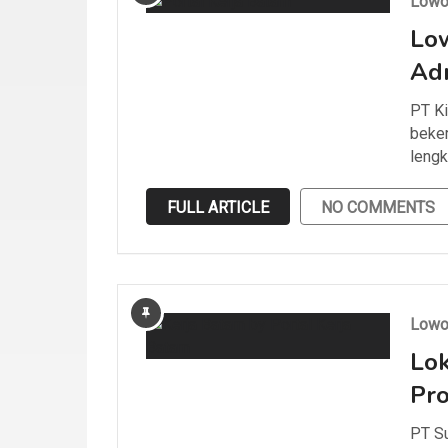
Lowo
Low
Adm
PT Ki
beker
lengk
FULL ARTICLE
NO COMMENTS
Lowo
Lok
Pr
PT S