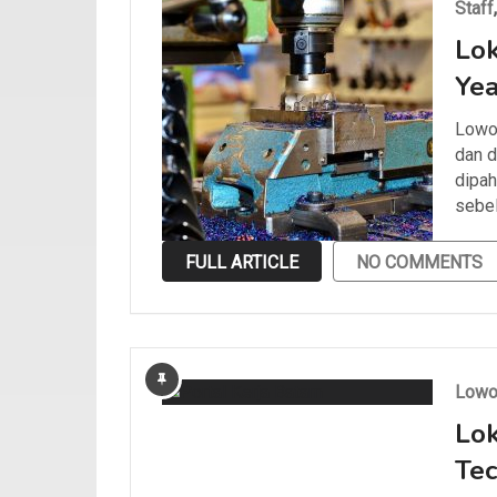
Staff
Lok
Yea
Lowon
dan d
dipah
sebe
FULL ARTICLE
NO COMMENTS
Lowo
Lok
Tec