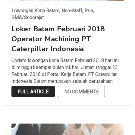
Lowongan Kerja Batam
,
Non-Staff
,
Pria
,
SMA/Sederajat
Loker Batam Februari 2018
Operator Machining PT
Caterpillar Indonesia
Update lowongan kerja Batam Februari 2018 hari ini
di minggu keempat bulan ini, hari Jumat, tanggal 23
Februari 2018 di Portal Kerja Batam. PT Caterpillar
Indonesia Batam merupakan sebuah perusahaan
manufacture konstruksi yang terkenal dengan mining
FULL ARTICLE
NO COMMENTS
equipment dan alat beratnya yang berkelas dunia.
Supaya kamu tidak ketinggalan …