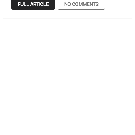
electronic manufacture yang berlokasi di Tanjung
FULL ARTICLE
NO COMMENTS
Uncang, Batam Supaya kamu tidak ketinggalan
informasi lowongan kerja …