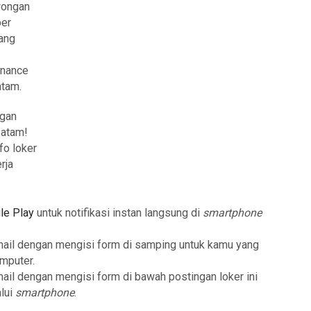
owongan
ber
ang
enance
atam.
ngan
Batam!
fo loker
rja
le Play
untuk notifikasi instan langsung di
smartphone
mail dengan mengisi form di samping untuk kamu yang
mputer.
mail dengan mengisi form di bawah postingan loker ini
lui
smartphone
.