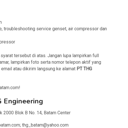
n
 troubleshooting service genset, air compressor dan
mpressor
arat tersebut di atas. Jangan lupa lampirkan full
amar, lampirkan foto serta nomor telepon aktif yang
 email atau dikirim langsung ke alamat
PT THG
batam.com!
 Engineering
ark 2000 Blok B No. 14, Batam Center
-batam.com; thg_batam@yahoo.com