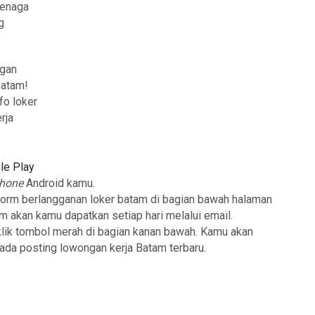
tenaga
g
ngan
Batam!
fo loker
rja
le Play
phone
Android kamu.
form berlangganan loker batam di bagian bawah halaman
am akan kamu dapatkan setiap hari melalui email.
klik tombol merah di bagian kanan bawah. Kamu akan
 ada posting lowongan kerja Batam terbaru.