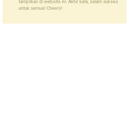
tampilkan di website ini. Akhir kata, salam sukses
untuk semua! Cheers!