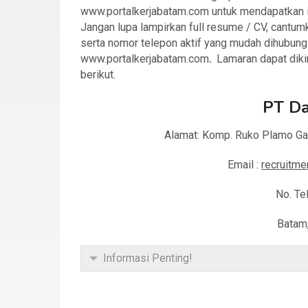
www.portalkerjabatam.com untuk mendapatkan in
Jangan lupa lampirkan full resume / CV, cantumk
serta nomor telepon aktif yang mudah dihubung
www.portalkerjabatam.com
.
Lamaran dapat dik
berikut.
PT D
Alamat: Komp. Ruko Plamo Ga
Email :
recruitm
No. Te
Batam
Informasi Penting!