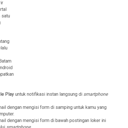
ir
rtal
 satu
g
ntang
lalu
 Batam
Android
apatkan
le Play
untuk notifikasi instan langsung di
smartphone
mail dengan mengisi form di samping untuk kamu yang
mputer.
mail dengan mengisi form di bawah postingan loker ini
lui
smartphone
.