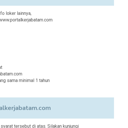
nfo loker lainnya,
i www.portalkerjabatam.com
at
jabatam.com
ang sama minimal 1 tahun
lkerjabatam.com
arat tersebut di atas. Silakan kunjungi