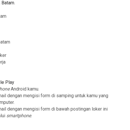
a Batam
.
atam
Batam
oker
rja
le Play
phone
Android kamu.
mail dengan mengisi form di samping untuk kamu yang
mputer.
mail dengan mengisi form di bawah postingan loker ini
lui
smartphone
.