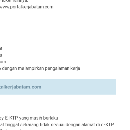
 loker lainnya,
i www.portalkerjabatam.com
at
a
com
re dengan melampirkan pengalaman kerja
alkerjabatam.com
py E-KTP yang masih berlaku
at tinggal sekarang tidak sesuai dengan alamat di e-KTP