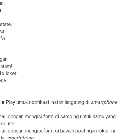
uni
a
state,
sa.
nfo
ngan
Batam!
fo loker
rja
le Play
untuk notifikasi instan langsung di
smartphone
mail dengan mengisi form di samping untuk kamu yang
mputer.
mail dengan mengisi form di bawah postingan loker ini
lui
smartphone
.