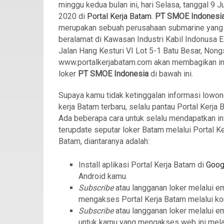
minggu kedua bulan ini, hari Selasa, tanggal 9 J
2020 di
Portal Kerja Batam
.
PT SMOE Indonesi
merupakan sebuah perusahaan submarine yang
beralamat di Kawasan Industri Kabil Indonusa E
Jalan Hang Kesturi VI Lot 5-1 Batu Besar, Nong
www.portalkerjabatam.com akan membagikan i
loker
PT SMOE Indonesia
di bawah ini.
Supaya kamu tidak ketinggalan informasi lowo
kerja Batam terbaru, selalu pantau Portal Kerja 
Ada beberapa cara untuk selalu mendapatkan in
terupdate seputar loker Batam melalui Portal Ke
Batam, diantaranya adalah:
Install aplikasi Portal Kerja Batam di
Goog
Android kamu.
Subscribe
atau langganan loker melalui e
mengakses Portal Kerja Batam melalui ko
Subscribe
atau langganan loker melalui e
untuk kamu yang mengakses web ini mela