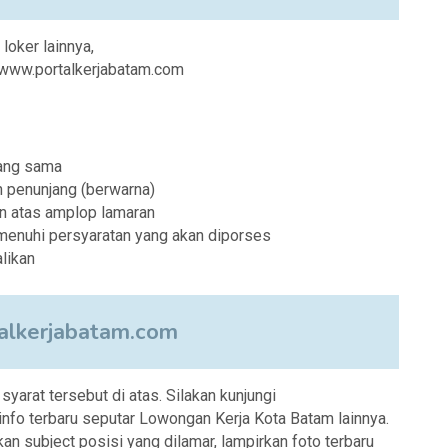
 loker lainnya,
i www.portalkerjabatam.com
yang sama
 penunjang (berwarna)
n atas amplop lamaran
menuhi persyaratan yang akan diporses
likan
lkerjabatam.com
arat tersebut di atas. Silakan kunjungi
fo terbaru seputar Lowongan Kerja Kota Batam lainnya.
an subject posisi yang dilamar, lampirkan foto terbaru