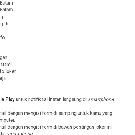
a Batam
 Batam
ng
g di
nfo
ngan
Batam!
fo loker
rja
le Play
untuk notifikasi instan langsung di
smartphone
mail dengan mengisi form di samping untuk kamu yang
mputer.
mail dengan mengisi form di bawah postingan loker ini
lui
smartphone
.