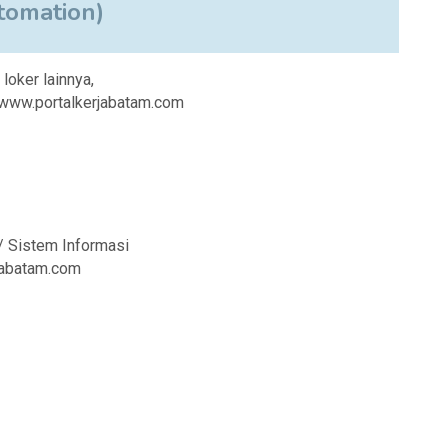
tomation)
 loker lainnya,
i www.portalkerjabatam.com
/ Sistem Informasi
rjabatam.com