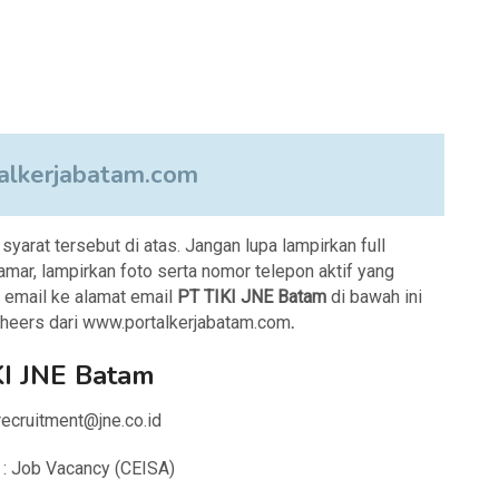
lkerjabatam.com
arat tersebut di atas. Jangan lupa lampirkan full
amar, lampirkan foto serta nomor telepon aktif yang
i email ke alamat email
PT TIKI JNE Batam
di bawah ini
Cheers dari www.portalkerjabatam.com
.
KI JNE Batam
.recruitment@jne.co.id
 : Job Vacancy (CEISA)