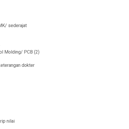
SMK/ sederajat
)
ol Molding/ PCB (2)
keterangan dokter
ip nilai