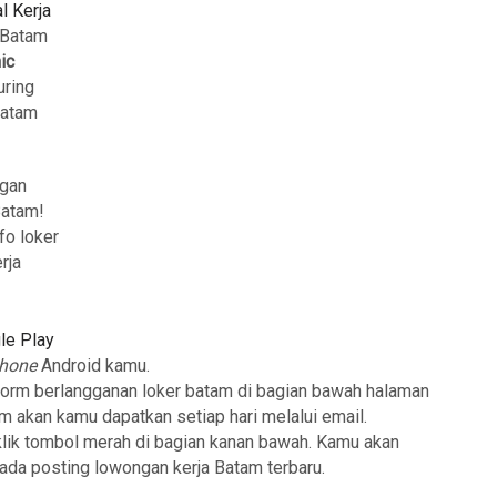
l Kerja
a Batam
ic
uring
Batam
ngan
Batam!
fo loker
rja
le Play
phone
Android kamu.
form berlangganan loker batam di bagian bawah halaman
am akan kamu dapatkan setiap hari melalui email.
klik tombol merah di bagian kanan bawah. Kamu akan
 ada posting lowongan kerja Batam terbaru.