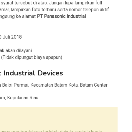
arat tersebut di atas. Jangan lupa lampirkan full
mar, lampirkan foto terbaru serta nomor telepon aktif
angsung ke alamat
PT Panasonic Industrial
0 Juli 2018
ak akan dilayani
(Tidak dipungut biaya apapun)
 Industrial Devices
an Baloi Permai, Kecamatan Batam Kota, Batam Center
am, Kepulauan Riau
npa pemberitahuan terlebih dahulu, apabila kuota