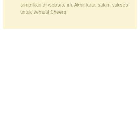
tampilkan di website ini. Akhir kata, salam sukses
untuk semua! Cheers!