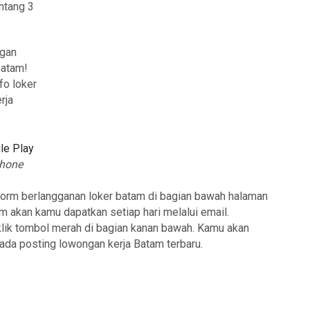
ntang 3
ngan
Batam!
fo loker
rja
le Play
hone
form berlangganan loker batam di bagian bawah halaman
am akan kamu dapatkan setiap hari melalui email.
klik tombol merah di bagian kanan bawah. Kamu akan
 ada posting lowongan kerja Batam terbaru.