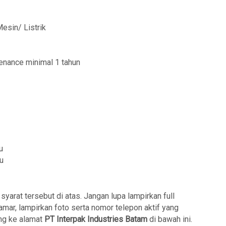
esin/ Listrik
enance minimal 1 tahun
u
u
arat tersebut di atas. Jangan lupa lampirkan full
amar, lampirkan foto serta nomor telepon aktif yang
ng ke alamat
PT Interpak Industries Batam
di bawah ini.