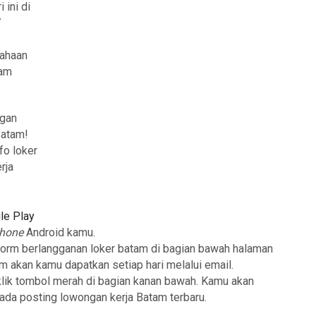
i ini di
7
ahaan
tam
ngan
Batam!
fo loker
rja
le Play
phone
Android kamu.
form berlangganan loker batam di bagian bawah halaman
am akan kamu dapatkan setiap hari melalui email.
klik tombol merah di bagian kanan bawah. Kamu akan
 ada posting lowongan kerja Batam terbaru.