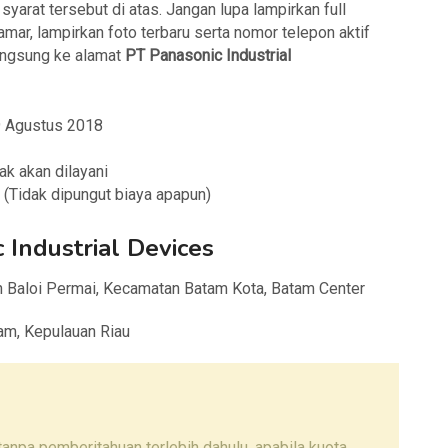
arat tersebut di atas. Jangan lupa lampirkan full
mar, lampirkan foto terbaru serta nomor telepon aktif
angsung ke alamat
PT Panasonic Industrial
 9 Agustus 2018
ak akan dilayani
(Tidak dipungut biaya apapun)
 Industrial Devices
an Baloi Permai, Kecamatan Batam Kota, Batam Center
am, Kepulauan Riau
npa pemberitahuan terlebih dahulu, apabila kuota