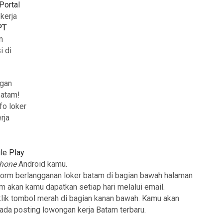
Portal
 kerja
PT
n
i di
ngan
Batam!
fo loker
rja
le Play
phone
Android kamu.
form berlangganan loker batam di bagian bawah halaman
am akan kamu dapatkan setiap hari melalui email.
klik tombol merah di bagian kanan bawah. Kamu akan
 ada posting lowongan kerja Batam terbaru.