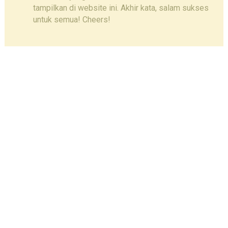
tampilkan di website ini. Akhir kata, salam sukses
untuk semua! Cheers!