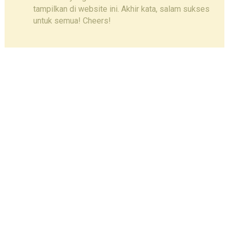
tampilkan di website ini. Akhir kata, salam sukses
untuk semua! Cheers!