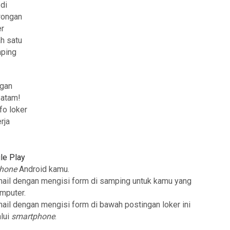
9
di
owongan
er
ah satu
mping
ngan
Batam!
fo loker
rja
le Play
phone
Android kamu.
mail dengan mengisi form di samping untuk kamu yang
mputer.
mail dengan mengisi form di bawah postingan loker ini
lui
smartphone
.