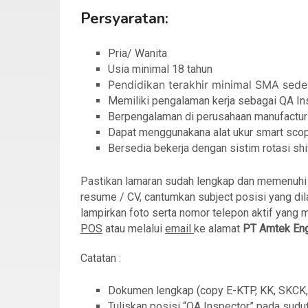
Persyaratan:
Pria/ Wanita
Usia minimal 18 tahun
Pendidikan terakhir minimal SMA sede
Memiliki pengalaman kerja sebagai QA In
Berpengalaman di perusahaan manufactur
Dapat menggunakana alat ukur smart sco
Bersedia bekerja dengan sistim rotasi shi
Pastikan lamaran sudah lengkap dan memenuhi sy
resume / CV, cantumkan subject posisi yang dila
lampirkan foto serta nomor telepon aktif yang 
POS
atau melalui
email
ke alamat
PT Amtek Eng
Catatan :
Dokumen lengkap (copy E-KTP, KK, SKCK, K
Tuliskan posisi “QA Inspector” pada sudut