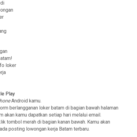
8
di
owongan
er
ang
ngan
Batam!
fo loker
rja
le Play
phone
Android kamu.
form berlangganan loker batam di bagian bawah halaman
am akan kamu dapatkan setiap hari melalui email.
klik tombol merah di bagian kanan bawah. Kamu akan
 ada posting lowongan kerja Batam terbaru.