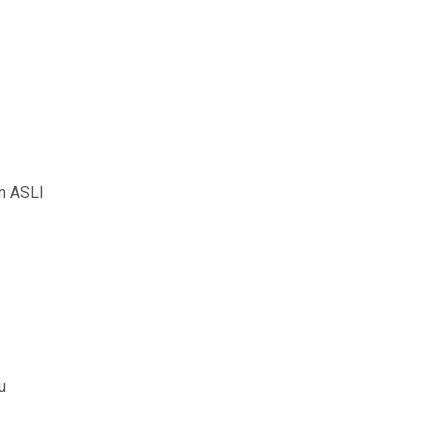
n ASLI
u