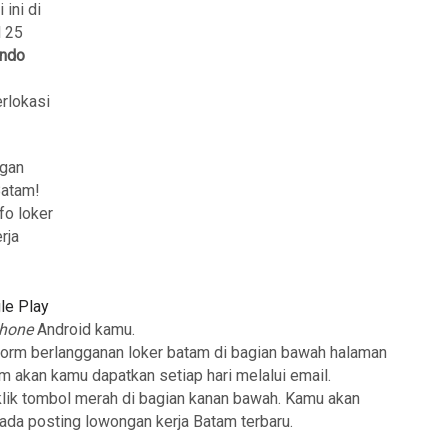
 ini di
l 25
indo
erlokasi
ngan
Batam!
fo loker
rja
le Play
phone
Android kamu.
form berlangganan loker batam di bagian bawah halaman
am akan kamu dapatkan setiap hari melalui email.
klik tombol merah di bagian kanan bawah. Kamu akan
 ada posting lowongan kerja Batam terbaru.