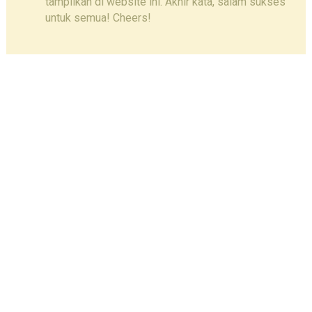
tampilkan di website ini. Akhir kata, salam sukses
untuk semua! Cheers!