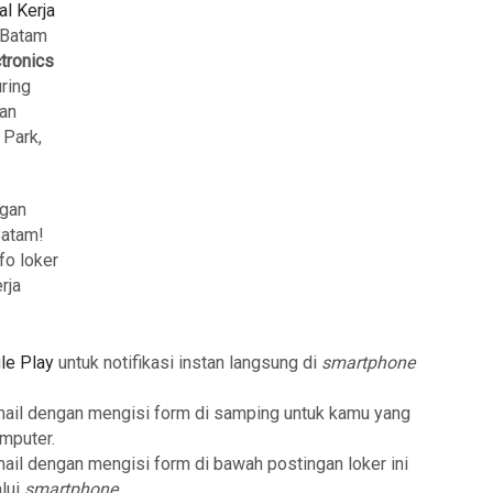
al Kerja
a Batam
tronics
ring
san
 Park,
ngan
Batam!
fo loker
rja
le Play
untuk notifikasi instan langsung di
smartphone
mail dengan mengisi form di samping untuk kamu yang
mputer.
mail dengan mengisi form di bawah postingan loker ini
lui
smartphone
.