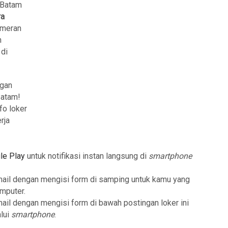
a Batam
ra
ameran
n
 di
ngan
Batam!
fo loker
rja
le Play
untuk notifikasi instan langsung di
smartphone
mail dengan mengisi form di samping untuk kamu yang
mputer.
mail dengan mengisi form di bawah postingan loker ini
lui
smartphone
.