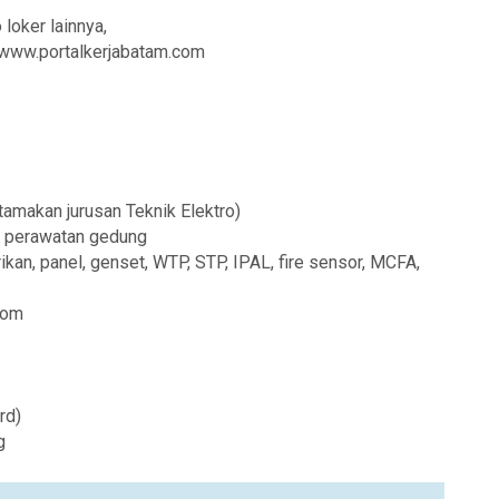
 loker lainnya,
i www.portalkerjabatam.com
amakan jurusan Teknik Elektro)
an perawatan gedung
kan, panel, genset, WTP, STP, IPAL, fire sensor, MCFA,
com
rd)
g