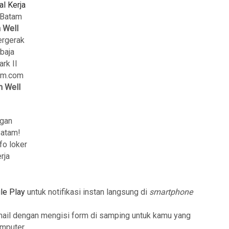
al Kerja
a Batam
 Well
ergerak
baja
rk II
tam.com
m Well
ngan
Batam!
fo loker
rja
le Play
untuk notifikasi instan langsung di
smartphone
mail dengan mengisi form di samping untuk kamu yang
mputer.