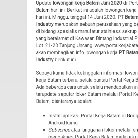
Update
lowongan kerja Batam Juni 2020
di
Port
Batam
hari ini. Berikut ini adalah lowongan kerj
hari ini, Minggu, tanggal 14 Juni 2020.
PT Batam
Industry
merupakan sebuah perusahaan yang b
di bidang spesialis manufatur stainless sekrup 
yang beralamat di Kawasan Bintang Industrial Pa
Lot. 21-23 Tanjung Uncang. www.portalkerjaba
akan membagikan info lowongan kerja
PT Bata
Industry
berikut ini.
Supaya kamu tidak ketinggalan informasi lowo
kerja Batam terbaru, selalu pantau Portal Kerja 
Ada beberapa cara untuk selalu mendapatkan in
terupdate seputar loker Batam melalui Portal Ke
Batam, diantaranya adalah:
Install aplikasi Portal Kerja Batam di
Goog
Android kamu.
Subscribe
atau langganan loker melalui e
mengakses Portal Kerja Batam melalui ko