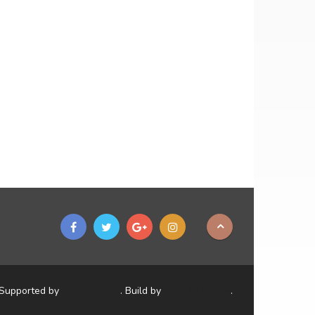
Supported by
Enjoy Batam
. Build by
Akut Wibowo
.