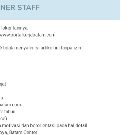
NER STAFF
 loker lainnya,
i www.portalkerjabatam.com
e
tidak menyalin isi artikel ini tanpa izin
jat
is
abatam.com
2 tahun
ice)
motivasi dan berorientasi pada hal detail
goya, Batam Center