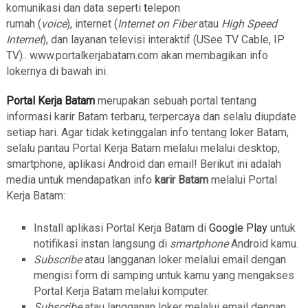
komunikasi dan data seperti
t
elepon
rumah (
voice
), internet (
Internet on Fiber
atau
High Speed
Internet
), dan layanan televisi interaktif (USee TV Cable, IP
TV).. www.portalkerjabatam.com akan membagikan info
lokernya di bawah ini.
Portal Kerja Batam
merupakan sebuah portal tentang
informasi karir Batam terbaru, terpercaya dan selalu diupdate
setiap hari. Agar tidak ketinggalan info tentang loker Batam,
selalu pantau Portal Kerja Batam melalui melalui desktop,
smartphone, aplikasi Android dan email! Berikut ini adalah
media untuk mendapatkan info
karir Batam
melalui Portal
Kerja Batam:
Install aplikasi Portal Kerja Batam di
Google Play
untuk
notifikasi instan langsung di
smartphone
Android kamu.
Subscribe
atau langganan loker melalui email dengan
mengisi form di samping untuk kamu yang mengakses
Portal Kerja Batam melalui komputer.
Subscribe
atau langganan loker melalui email dengan