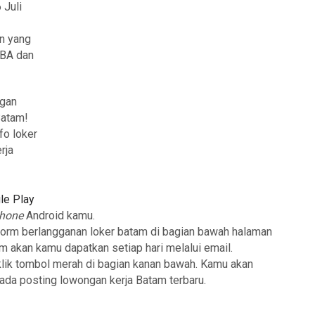
 Juli
n yang
CBA dan
ngan
Batam!
fo loker
rja
le Play
phone
Android kamu.
form berlangganan loker batam di bagian bawah halaman
am akan kamu dapatkan setiap hari melalui email.
klik tombol merah di bagian kanan bawah. Kamu akan
 ada posting lowongan kerja Batam terbaru.