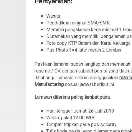
Persyaratan:
Wanita
Pendidikan minimal SMA/SMK
Memiliki pengalaman kerja minimal 1 tahu
Diutamakan yang memiliki pengalaman p
Foto copy KTP Batam dan Kartu Keluarga 
Pas Photo 3×4 latar merah 2 Lembar
Pastikan lamaran sudah lengkap dan memenuhi sy
resume / CV, dengan subject posisi yang dilama
dihubungi. Lamaran dikirim menggunakan
map b
Manufacturing
sesuai jadwal berikut ini.
Lamaran diterima paling lambat pada:
Hari, tanggal: Jumat, 26 Juli 2019
Waktu: pukul 12.00 WIB
Tempat: titipkan pada pos security
Tulis kode posisi yang dilamar pada pojo