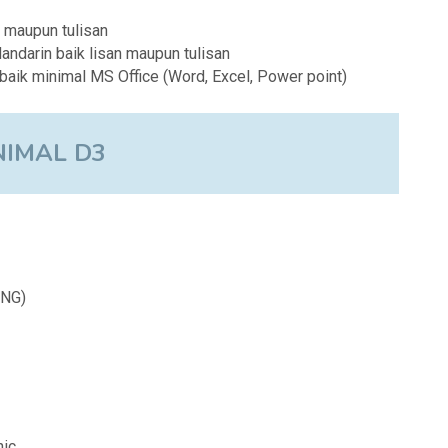
n maupun tulisan
ndarin baik lisan maupun tulisan
ik minimal MS Office (Word, Excel, Power point)
NIMAL D3
NG)
nic