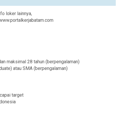
nfo loker lainnya,
i www.portalkerjabatam.com
 dan maksimal 28 tahun (berpengalaman)
raduate) atau SMA (berpengalaman)
apai target
ndonesia