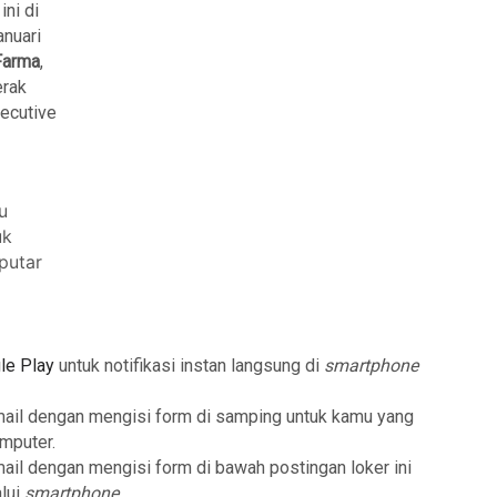
ini di
anuari
Farma
,
erak
ecutive
u
uk
putar
le Play
untuk notifikasi instan langsung di
smartphone
mail dengan mengisi form di samping untuk kamu yang
mputer.
mail dengan mengisi form di bawah postingan loker ini
lui
smartphone
.