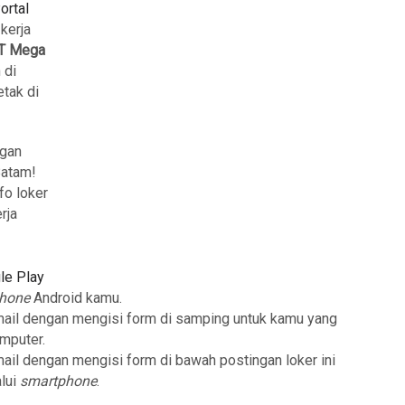
ortal
 kerja
T Mega
 di
tak di
ngan
Batam!
fo loker
rja
le Play
phone
Android kamu.
mail dengan mengisi form di samping untuk kamu yang
mputer.
mail dengan mengisi form di bawah postingan loker ini
lui
smartphone
.