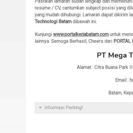
Pastikan lamaran sudah lengkap dan memenuhi sy
resume / CV, cantumkan subject posisi yang dila
yang mudah dihubungi. Lamaran dapat dikirim la
Technologi Batam
dibawah ini.
Kunjungi
www.portalkerjabatam.com
untuk mend
lainnya. Semoga Berhasil, Cheers dari
PORTAL 
PT Mega T
Alamat : Citra Buana Park I
Email :
Batam, Kepu
Informasi Penting!