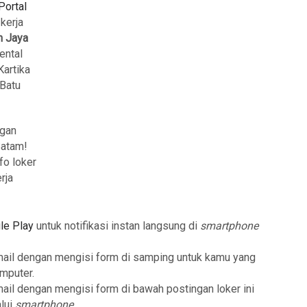
Portal
 kerja
n Jaya
ental
artika
 Batu
ngan
Batam!
fo loker
rja
le Play
untuk notifikasi instan langsung di
smartphone
mail dengan mengisi form di samping untuk kamu yang
mputer.
mail dengan mengisi form di bawah postingan loker ini
lui
smartphone
.