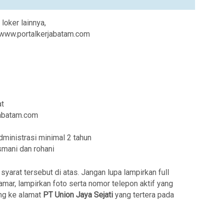
 loker lainnya,
i www.portalkerjabatam.com
at
jabatam.com
ministrasi minimal 2 tahun
asmani dan rohani
arat tersebut di atas. Jangan lupa lampirkan full
amar, lampirkan foto serta nomor telepon aktif yang
ng ke alamat
PT Union Jaya Sejati
yang tertera pada