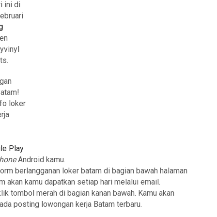
 ini di
Februari
g
sen
yvinyl
ts.
ngan
Batam!
fo loker
rja
le Play
phone
Android kamu.
form berlangganan loker batam di bagian bawah halaman
am akan kamu dapatkan setiap hari melalui email.
klik tombol merah di bagian kanan bawah. Kamu akan
 ada posting lowongan kerja Batam terbaru.