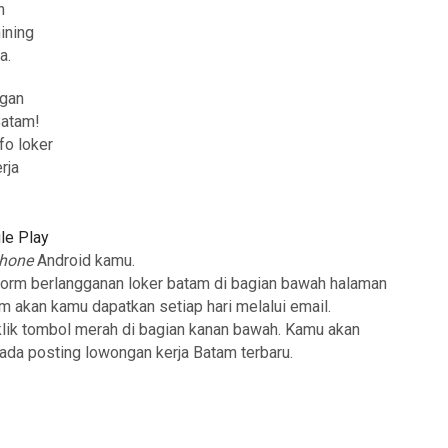
n
ining
a.
ngan
Batam!
fo loker
rja
le Play
phone
Android kamu.
form berlangganan loker batam di bagian bawah halaman
am akan kamu dapatkan setiap hari melalui email.
klik tombol merah di bagian kanan bawah. Kamu akan
 ada posting lowongan kerja Batam terbaru.