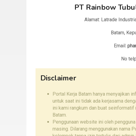
PT Rainbow Tubu
Alamat: Latrade Industr
Batam, Kepu
Email:
pha
No tel
Disclaimer
Portal Kerja Batam hanya menyajikan i
untuk saat ini tidak ada kerjasama den
ini kami rangkum dan buat seinformatif
Batam.
Penggunaan website ini oleh pengguna
masing. Dilarang menggunakan nama Por
kelompok tanpa izin tertulis dari admin 