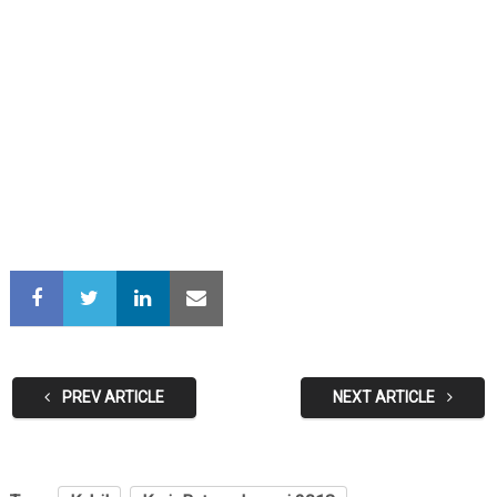
PREV ARTICLE
NEXT ARTICLE