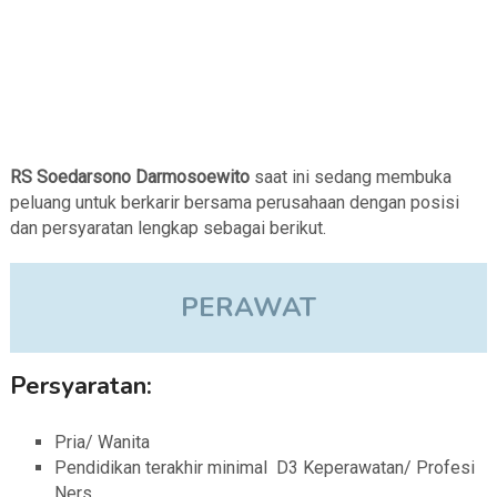
RS Soedarsono Darmosoewito
saat ini sedang membuka
peluang untuk berkarir bersama perusahaan dengan posisi
dan persyaratan lengkap sebagai berikut.
PERAWAT
Persyaratan:
Pria/ Wanita
Pendidikan terakhir minimal D3 Keperawatan/ Profesi
Ners