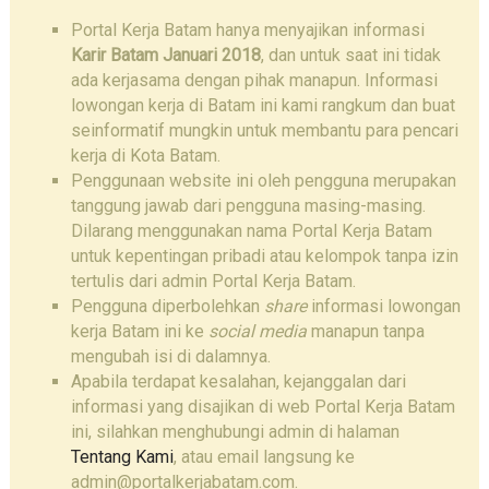
Portal Kerja Batam hanya menyajikan informasi
Karir Batam Januari 2018
, dan untuk saat ini tidak
ada kerjasama dengan pihak manapun. Informasi
lowongan kerja di Batam ini kami rangkum dan buat
seinformatif mungkin untuk membantu para pencari
kerja di Kota Batam.
Penggunaan website ini oleh pengguna merupakan
tanggung jawab dari pengguna masing-masing.
Dilarang menggunakan nama Portal Kerja Batam
untuk kepentingan pribadi atau kelompok tanpa izin
tertulis dari admin Portal Kerja Batam.
Pengguna diperbolehkan
share
informasi lowongan
kerja Batam ini ke
social media
manapun tanpa
mengubah isi di dalamnya.
Apabila terdapat kesalahan, kejanggalan dari
informasi yang disajikan di web Portal Kerja Batam
ini, silahkan menghubungi admin di halaman
Tentang Kami
, atau email langsung ke
admin@portalkerjabatam.com.