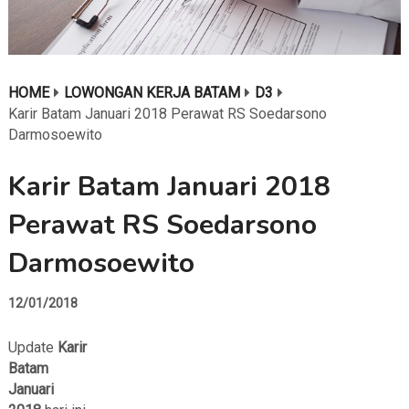
HOME
LOWONGAN KERJA BATAM
D3
Karir Batam Januari 2018 Perawat RS Soedarsono
Darmosoewito
Karir Batam Januari 2018
Perawat RS Soedarsono
Darmosoewito
12/01/2018
Update
Karir
Batam
Januari