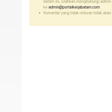
Batam ini, silahkan menghubungi admin 
ke
admin@portalkerjabatam.com
.
Komentar yang tidak relevan tidak akan 