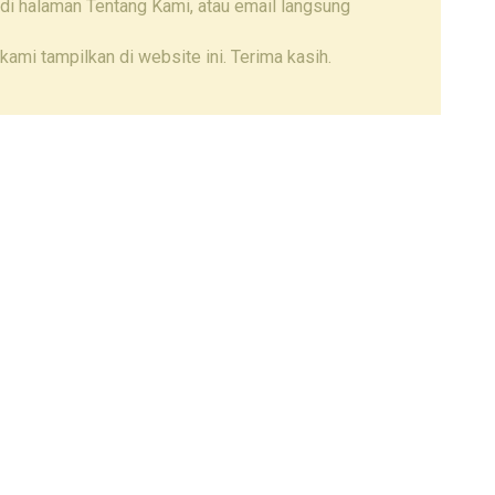
di halaman Tentang Kami, atau email langsung
kami tampilkan di website ini. Terima kasih.