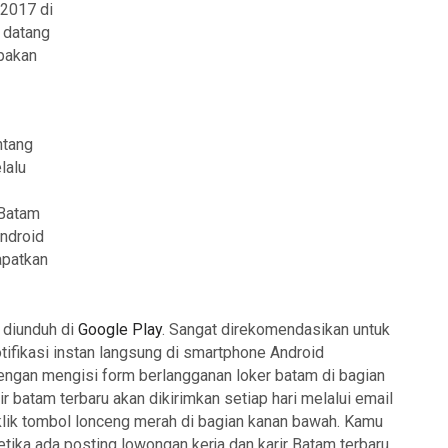
 2017 di
i datang
pakan
ntang
lalu
 Batam
Android
apatkan
 diunduh di
Google Play
. Sangat direkomendasikan untuk
ifikasi instan langsung di smartphone Android
engan mengisi form berlangganan loker batam di bagian
ir batam terbaru akan dikirimkan setiap hari melalui email
klik tombol lonceng merah di bagian kanan bawah. Kamu
tika ada posting lowongan kerja dan karir Batam terbaru