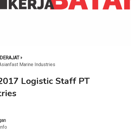
DERAJAT
sianfast Marine Industries
017 Logistic Staff PT
ries
gan
info